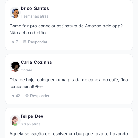
Drico_Santos
1 semanas atrás
Como faz pra cancelar assinatura da Amazon pelo app?
Não acho o botão.
♥ 7
💬 Responder
Carla_Cozinha
Ontem
Dica de hoje: coloquem uma pitada de canela no café, fica
sensacional! ☕✨
♥ 42
💬 Responder
Felipe_Dev
6 dias atrás
Aquela sensação de resolver um bug que tava te travando