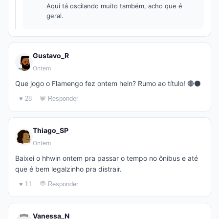
Aqui tá oscilando muito também, acho que é
geral.
Gustavo_R
Ontem
Que jogo o Flamengo fez ontem hein? Rumo ao título! 🔴⚫
♥ 28
💬 Responder
Thiago_SP
Ontem
Baixei o hhwin ontem pra passar o tempo no ônibus e até
que é bem legalzinho pra distrair.
♥ 11
💬 Responder
Vanessa_N