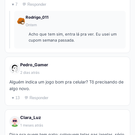
♥ 7
💬 Responder
Rodrigo_011
Ontem
Acho que tem sim, entra lá pra ver. Eu usei um
cupom semana passada.
Pedro_Gamer
2 dias atrás
Alguém indica um jogo bom pra celular? Tô precisando de
algo novo.
♥ 13
💬 Responder
Clara_Luz
1 meses atrás
Dica pra quem tem gato: coloquem telas nas janelas, sério,