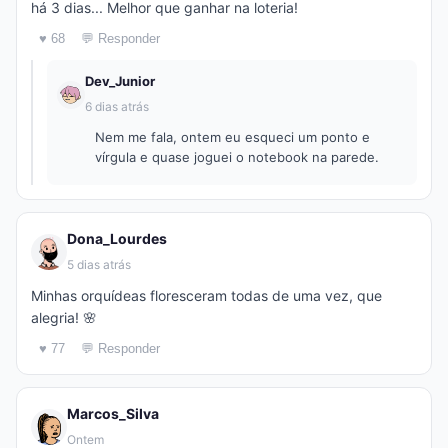
há 3 dias... Melhor que ganhar na loteria!
♥ 68
💬 Responder
Dev_Junior
6 dias atrás
Nem me fala, ontem eu esqueci um ponto e
vírgula e quase joguei o notebook na parede.
Dona_Lourdes
5 dias atrás
Minhas orquídeas floresceram todas de uma vez, que
alegria! 🌸
♥ 77
💬 Responder
Marcos_Silva
Ontem