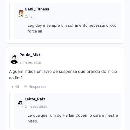
Gabi_Fitness
Ontem
Leg day é sempre um sofrimento necessário kkk
força aí!
Paula_Mkt
2 meses atrás
Alguém indica um livro de suspense que prenda do início
ao fim?
♥ 49
💬 Responder
Leitor_Raiz
2 meses atrás
Lê qualquer um do Harlan Coben, o cara é mestre
nisso.