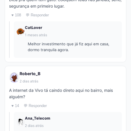
segurança em primeiro lugar.
♥ 108
💬 Responder
CatLover
1 meses atrás
Melhor investimento que já fiz aqui em casa,
dormo tranquila agora.
Roberto_B
2 dias atrás
A internet da Vivo tá caindo direto aqui no bairro, mais
alguém?
♥ 14
💬 Responder
Ana_Telecom
2 dias atrás