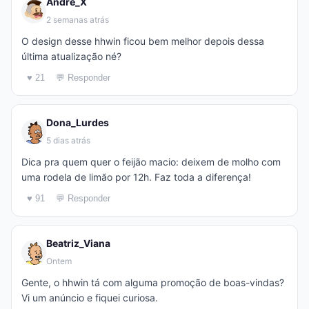
Andre_X
2 semanas atrás
O design desse hhwin ficou bem melhor depois dessa
última atualização né?
♥ 21
💬 Responder
Dona_Lurdes
5 dias atrás
Dica pra quem quer o feijão macio: deixem de molho com
uma rodela de limão por 12h. Faz toda a diferença!
♥ 91
💬 Responder
Beatriz_Viana
Ontem
Gente, o hhwin tá com alguma promoção de boas-vindas?
Vi um anúncio e fiquei curiosa.